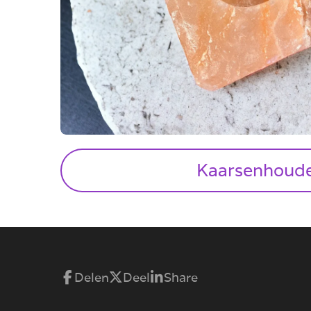
Kaarsenhoud
Delen
Deel
Share