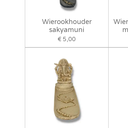
Wierookhouder
Wie
sakyamuni
m
€ 5,00