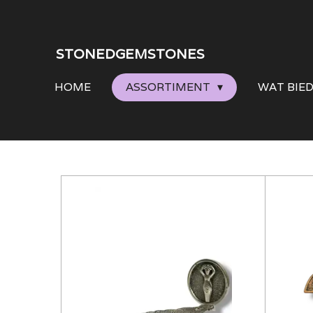
Ga
direct
STONEDGEMSTONES
naar
HOME
ASSORTIMENT
WAT BIE
de
hoofdinhoud