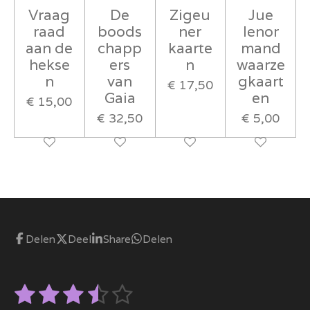
Vraag
De
Zigeu
Jue
raad
boods
ner
lenor
aan de
chapp
kaarte
mand
hekse
ers
n
waarze
n
van
gkaart
€ 17,50
Gaia
en
€ 15,00
€ 32,50
€ 5,00
Delen
Deel
Share
Delen
1
2
3
4
5
S
R
t