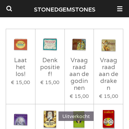
Ga
STONEDGEMSTONES
direct
naar
de
hoofdinhoud
Laat
Denk
Vraag
Vraag
het
positie
raad
raad
los!
f!
aan de
aan de
godin
drake
€ 15,00
€ 15,00
nen
n
€ 15,00
€ 15,00
Uitverkocht