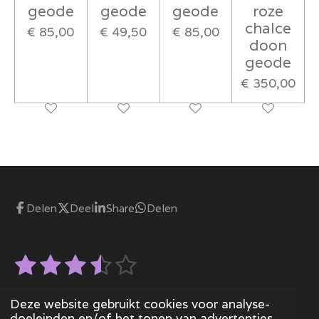
geode
geode
geode
roze
chalce
€ 85,00
€ 49,50
€ 85,00
doon
geode
€ 350,00
Delen
Deel
Share
Delen
1
2
3
4
5
S
R
t
s
s
s
s
s
a
e
28 stemmen
m
t
Deze website gebruikt cookies voor analyse-
t
t
t
t
t
© 2023 - 2026 Stonedgemstones
m
doeleinden en/of het tonen van advertenties.