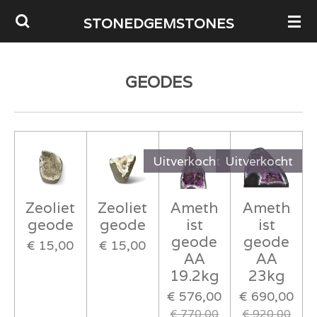
Ga
STONEDGEMSTONES
direct
naar
GEODES
de
hoofdinhoud
Uitverkocht
Uitverkocht
Zeoliet
Zeoliet
Ameth
Ameth
geode
geode
ist
ist
geode
geode
€ 15,00
€ 15,00
AA
AA
19.2kg
23kg
€ 576,00
€ 690,00
€ 770,00
€ 920,00