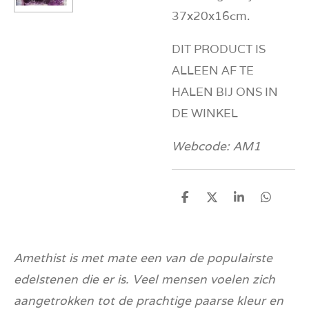
37x20x16cm.
DIT PRODUCT IS
ALLEEN AF TE
HALEN BIJ ONS IN
DE WINKEL
Webcode: AM1
D
D
S
D
e
e
h
e
l
e
a
l
e
l
r
e
n
e
n
Amethist is met mate een van de populairste
edelstenen die er is. Veel mensen voelen zich
aangetrokken tot de prachtige paarse kleur en