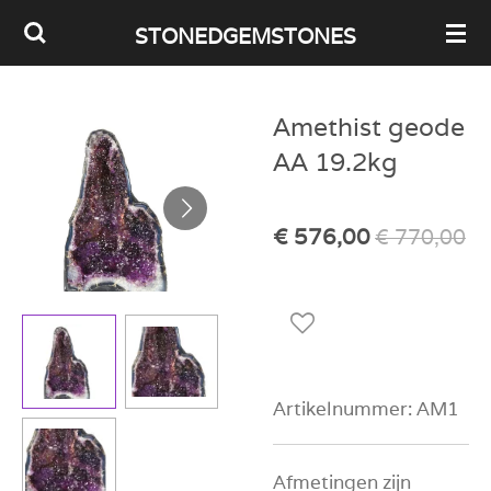
Ga
STONEDGEMSTONES
direct
naar
Amethist geode
de
AA 19.2kg
hoofdinhoud
€ 576,00
€ 770,00
Artikelnummer:
AM1
Afmetingen zijn