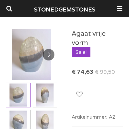
Ga
STONEDGEMSTONES
direct
naar
Agaat vrije
de
vorm
hoofdinhoud
Sale!
€ 74,63
€ 99,50
Artikelnummer:
A2