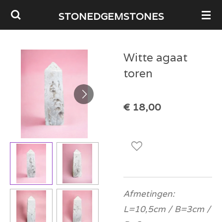
Ga
STONEDGEMSTONES
direct
naar
Witte agaat
de
toren
hoofdinhoud
€ 18,00
Afmetingen:
L=10,5cm / B=3cm /