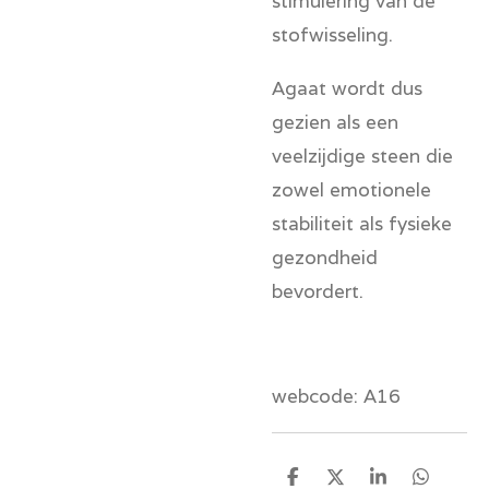
stimulering van de
stofwisseling.
Agaat wordt dus
gezien als een
veelzijdige steen die
zowel emotionele
stabiliteit als fysieke
gezondheid
bevordert.
webcode: A16
D
D
S
D