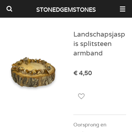
Ga
STONEDGEMSTONES
direct
naar
Landschapsjasp
de
is splitsteen
hoofdinhoud
armband
€ 4,50
Oorsprong en