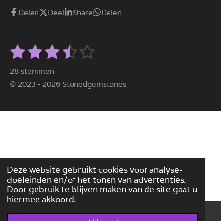
Delen
Deel
Share
Delen
1
2
3
4
5
S
R
t
s
s
s
s
s
a
e
28 stemmen
m
t
t
t
t
t
t
© 2023 - 2026 Stonedgemstones
m
i
e
e
e
e
e
e
n
n
r
r
r
r
r
g
r
r
r
r
:
e
e
e
e
3
n
n
n
n
.
Deze website gebruikt cookies voor analyse-
4
doeleinden en/of het tonen van advertenties.
2
Door gebruik te blijven maken van de site gaat u
8
hiermee akkoord.
5