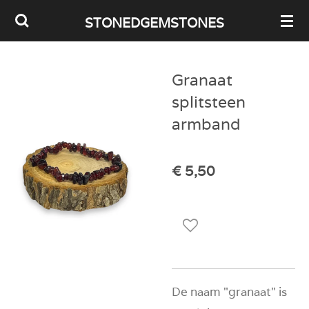
Ga
STONEDGEMSTONES
direct
naar
Granaat
de
splitsteen
hoofdinhoud
armband
€ 5,50
De naam "granaat" is