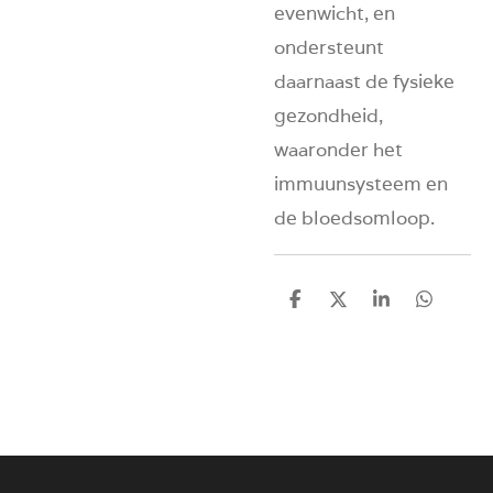
evenwicht, en
ondersteunt
daarnaast de fysieke
gezondheid,
waaronder het
immuunsysteem en
de bloedsomloop.
D
D
S
D
e
e
h
e
l
e
a
l
e
l
r
e
n
e
n