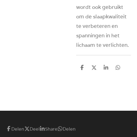
wordt ook gebruikt
om de slaapkwaliteit
te verbeteren en
spanningen in het
lichaam te verlichten.
D
D
S
D
e
e
h
e
l
e
a
l
e
l
r
e
n
e
n
Delen
Deel
Share
Delen