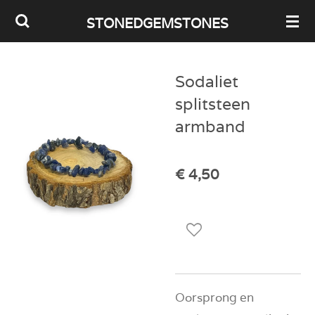
Ga
STONEDGEMSTONES
direct
naar
Sodaliet
de
splitsteen
hoofdinhoud
armband
€ 4,50
Oorsprong en