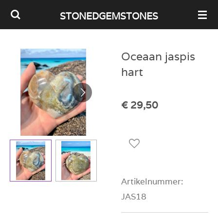
Ga
STONEDGEMSTONES
direct
naar
Oceaan jaspis
de
hart
hoofdinhoud
€ 29,50
Artikelnummer:
JAS18