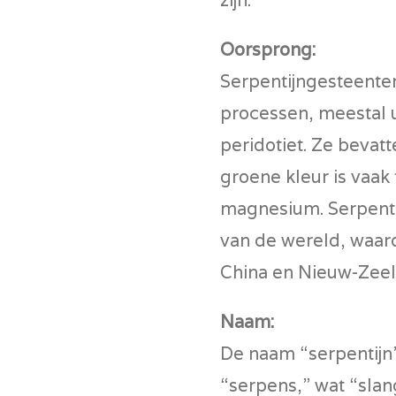
Oorsprong
:
Serpentijngesteent
processen, meestal u
peridotiet. Ze bevatt
groene kleur is vaak
magnesium. Serpenti
van de wereld, waaro
China en Nieuw-Zeel
Naam
:
De naam “serpentijn”
“serpens,” wat “slan