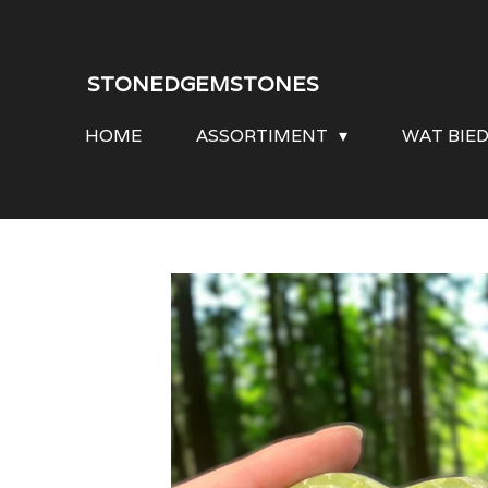
Ga
direct
STONEDGEMSTONES
naar
HOME
ASSORTIMENT
WAT BIE
de
hoofdinhoud