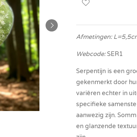
Afmetingen: L=5,5c
Webcode:
SER1
Serpentijn is een gr
gekenmerkt door hun
variëren echter in uit
specifieke samenstel
aanwezig zijn. Somm
en glanzende textuur
zijn.