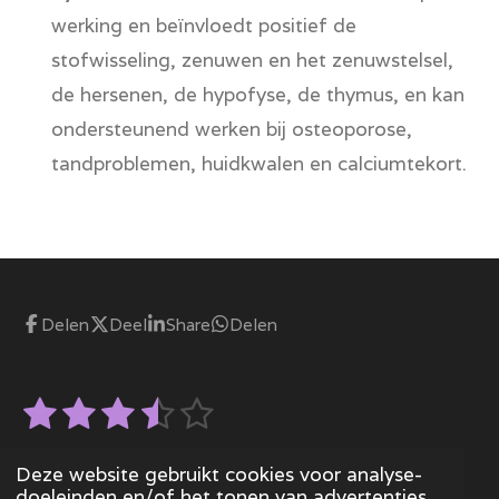
werking en beïnvloedt positief de
stofwisseling, zenuwen en het zenuwstelsel,
de hersenen, de hypofyse, de thymus, en kan
ondersteunend werken bij osteoporose,
tandproblemen, huidkwalen en calciumtekort.
Delen
Deel
Share
Delen
1
2
3
4
5
S
R
t
s
s
s
s
s
a
e
28 stemmen
m
t
Deze website gebruikt cookies voor analyse-
t
t
t
t
t
© 2023 - 2026 Stonedgemstones
m
doeleinden en/of het tonen van advertenties.