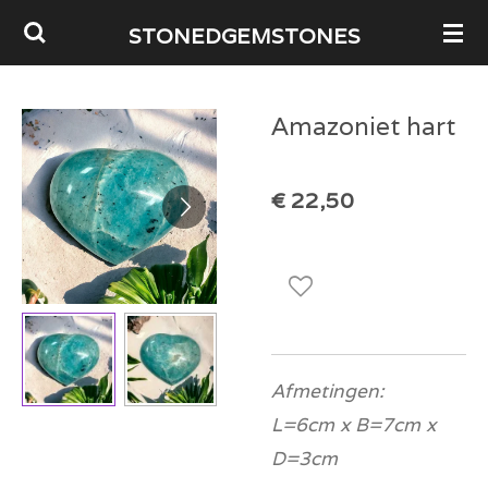
Ga
STONEDGEMSTONES
direct
naar
Amazoniet hart
de
hoofdinhoud
€ 22,50
Afmetingen:
L=6cm x B=7cm x
D=3cm