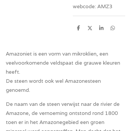
webcode: AMZ3
D
D
S
D
e
e
h
e
l
e
a
l
e
l
r
e
n
e
n
Amazoniet is een vorm van mikroklien, een
veelvoorkomende veldspaat die grauwe kleuren
heeft.
De steen wordt ook wel Amazonesteen
genoemd.
De naam van de steen verwijst naar de rivier de
Amazone, de vernoeming ontstond rond 1800
toen er in het Amazonegebied een groen