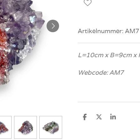
Artikelnummer:
AM7
L=10cm x B=9cm x
Webcode: AM7
D
D
S
e
e
h
l
e
a
e
l
r