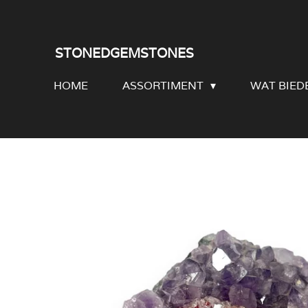
Ga
direct
STONEDGEMSTONES
naar
HOME
ASSORTIMENT
WAT BIED
de
hoofdinhoud