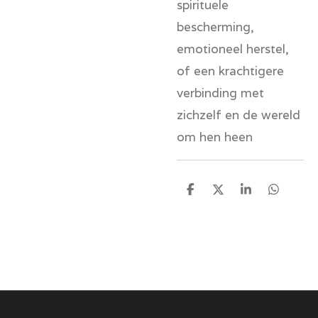
spirituele
bescherming,
emotioneel herstel,
of een krachtigere
verbinding met
zichzelf en de wereld
om hen heen
D
D
S
D
e
e
h
e
l
e
a
l
e
l
r
e
n
e
n