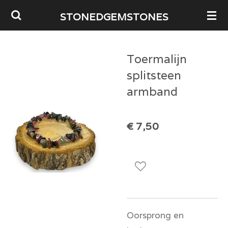
Ga
STONEDGEMSTONES
direct
naar
Toermalijn
de
splitsteen
hoofdinhoud
armband
€ 7,50
Oorsprong en