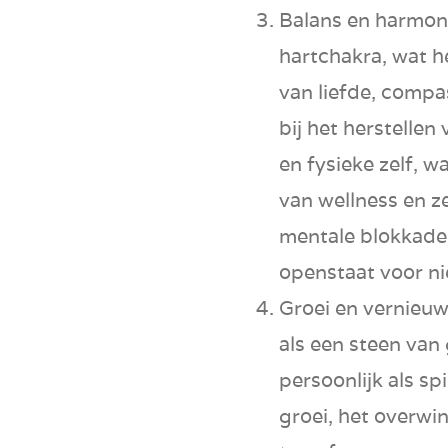
Balans en harmon
hartchakra
, wat 
van
liefde
,
compa
bij het herstellen
en fysieke zelf, 
van
wellness
en
z
mentale blokkade
openstaat voor n
Groei en vernieuw
als een steen van
persoonlijk als sp
groei
, het
overwin