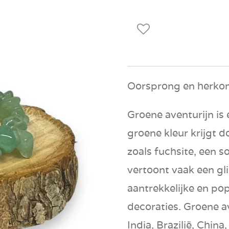
Oorsprong en herko
Groene aventurijn
is 
groene kleur krijgt 
zoals
fuchsite
, een s
vertoont vaak een gli
aantrekkelijke en pop
decoraties. Groene a
India
,
Brazilië
,
China