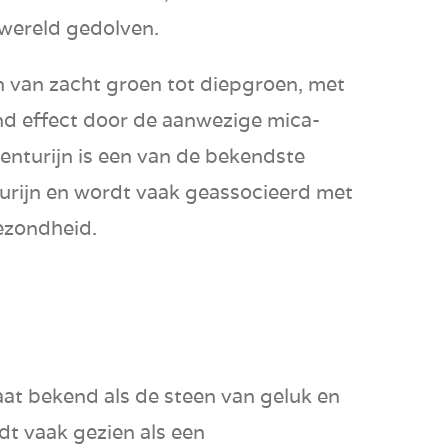
wereld gedolven.
n van
zacht groen
tot
diepgroen
, met
end effect door de aanwezige mica-
venturijn is een van de bekendste
turijn en wordt vaak geassocieerd met
ezondheid
.
aat bekend als de
steen van geluk
en
dt vaak gezien als een