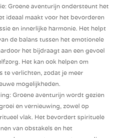
ie:
Groene aventurijn ondersteunt het
het ideaal maakt voor het bevorderen
ssie
en
innerlijke harmonie
. Het helpt
 van de
balans
tussen het emotionele
waardoor het bijdraagt aan een gevoel
elfzorg
. Het kan ook helpen om
s
te verlichten, zodat je meer
ieuwe mogelijkheden.
ing:
Groene aventurijn wordt gezien
groei
en
vernieuwing
, zowel op
iritueel vlak. Het bevordert
spirituele
nen van obstakels
en het