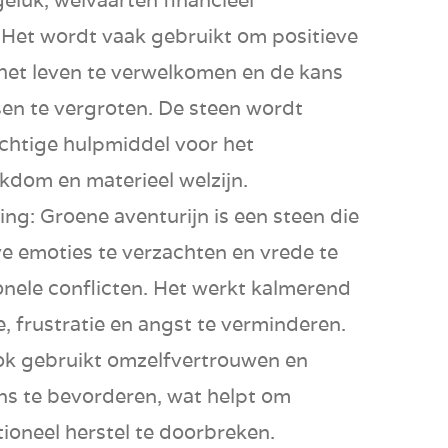
 Het wordt vaak gebruikt om
positieve
het leven te verwelkomen en de kans
sen
te vergroten. De steen wordt
achtige hulpmiddel voor het
ijkdom
en
materieel welzijn
.
ing:
Groene aventurijn is een steen die
ve emoties
te verzachten en
vrede
te
nele conflicten. Het werkt kalmerend
e
,
frustratie
en
angst
te verminderen.
ok gebruikt om
zelfvertrouwen
en
ns
te bevorderen, wat helpt om
ioneel herstel te doorbreken.