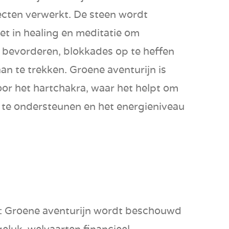
ecten
verwerkt. De steen wordt
et in
healing
en
meditatie
om
e bevorderen,
blokkades
op te heffen
aan te trekken. Groene aventurijn is
oor het
hartchakra
, waar het helpt om
 te ondersteunen en het energieniveau
:
Groene aventurijn wordt beschouwd
geluk
,
welvaart
en
financieel