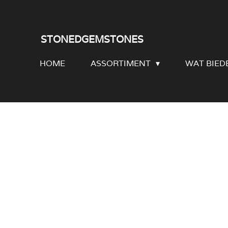
Ga
direct
STONEDGEMSTONES
naar
HOME
ASSORTIMENT
WAT BIED
de
hoofdinhoud