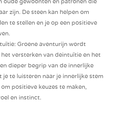
an oude gewoonten
en patronen die
aar zijn. De steen kan helpen om
n te stellen en je op een positieve
wen
.
uïtie:
Groene aventurijn wordt
 het versterken van de
intuïtie
en het
een dieper begrip van de
innerlijke
t je te
luisteren naar je innerlijke stem
n om
positieve keuzes
te maken,
el en instinct.