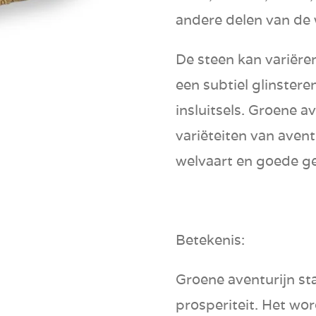
andere delen van de 
De steen kan variëre
een subtiel glinster
insluitsels. Groene a
variëteiten van aven
welvaart
en
goede g
Betekenis:
Groene aventurijn st
prosperiteit
. Het wor