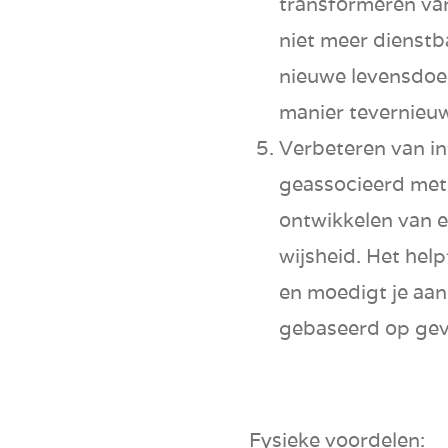
transformeren v
niet meer dienstb
nieuwe levensdoele
manier te
vernieu
Verbeteren van int
geassocieerd met
ontwikkelen van 
wijsheid
. Het help
en moedigt je aa
gebaseerd op gevo
Fysieke voordelen: