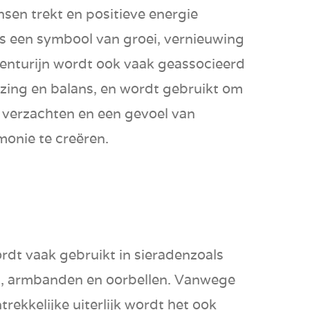
nsen trekt en
positieve energie
is een symbool van
groei
,
vernieuwing
venturijn wordt ook vaak geassocieerd
zing
en
balans
, en wordt gebruikt om
 verzachten en een gevoel van
rmonie te creëren.
rdt vaak gebruikt in
sieraden
zoals
en, armbanden en oorbellen. Vanwege
rekkelijke uiterlijk
wordt het ook