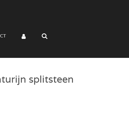
CT
urijn splitsteen