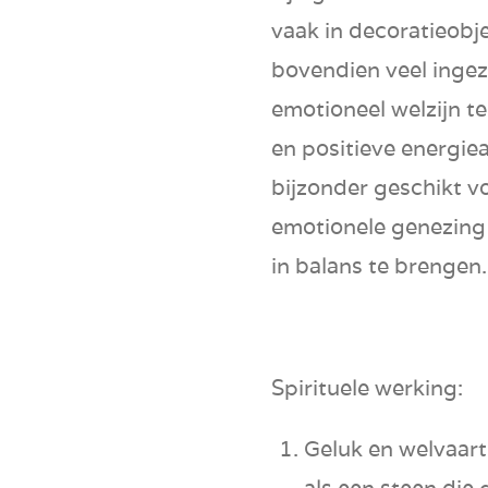
vaak in
decoratieobj
bovendien veel ingez
emotioneel welzijn t
en
positieve energie
bijzonder geschikt v
emotionele genezing
in balans te brengen.
Spirituele werking:
Geluk en welvaart
als een steen die