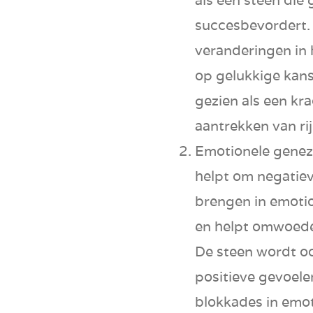
succes
bevordert.
veranderingen
in 
op
gelukkige kan
gezien als een kr
aantrekken van
r
Emotionele genez
helpt om
negatie
brengen in emotio
en helpt om
woed
De steen wordt o
positieve gevoele
blokkades in emot