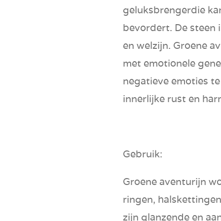
geluksbrenger
die ka
bevordert. De steen 
en
welzijn
. Groene a
met
emotionele gene
negatieve emoties te
innerlijke rust en ha
Gebruik:
Groene aventurijn wo
ringen, halsketting
zijn
glanzende en aant