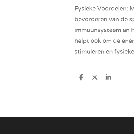
Fysieke Voordelen
: 
bevorderen van de sp
immuunsysteem en he
helpt ook om de ener
stimuleren en fysiek
D
D
S
e
e
h
l
e
a
e
l
r
n
e