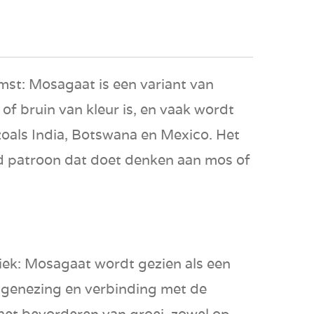
mst
: Mosagaat is een variant van
of bruin van kleur is, en vaak wordt
oals India, Botswana en Mexico. Het
 patroon dat doet denken aan mos of
iek
: Mosagaat wordt gezien als een
 genezing en verbinding met de
 het bevorderen van groei, zowel op