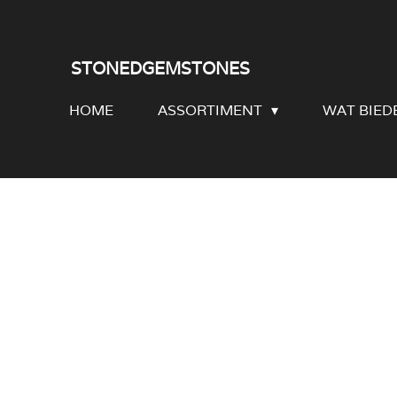
Ga
direct
STONEDGEMSTONES
naar
HOME
ASSORTIMENT
WAT BIED
de
hoofdinhoud