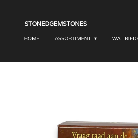
Ga
direct
STONEDGEMSTONES
naar
HOME
ASSORTIMENT
WAT BIED
de
hoofdinhoud