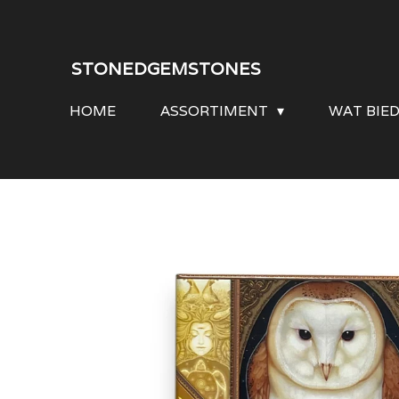
Ga
direct
STONEDGEMSTONES
naar
HOME
ASSORTIMENT
WAT BIE
de
hoofdinhoud