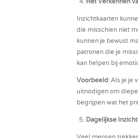
Het Verkennen va
Inzichtkaarten kunn
die misschien niet m
kunnen je bewust ma
patronen die je miss
kan helpen bij emoti
Voorbeeld
: Als je je
uitnodigen om dieper
begrijpen wat het pre
Dagelijkse Inzich
Veel mensen trekken