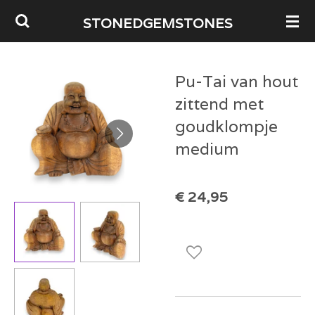
Ga
STONEDGEMSTONES
direct
naar
Pu-Tai van hout
de
zittend met
hoofdinhoud
goudklompje
medium
€ 24,95