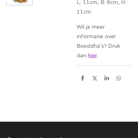
L: 11cm, B: 6cm, H:
11cm
Wil je meer
informatie over
Boeddha's? Druk
dan
hier
.
D
D
S
D
e
e
h
e
l
e
a
l
e
l
r
e
n
e
n