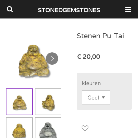
Ga
STONEDGEMSTONES
direct
naar
Stenen Pu-Tai
de
hoofdinhoud
€ 20,00
kleuren