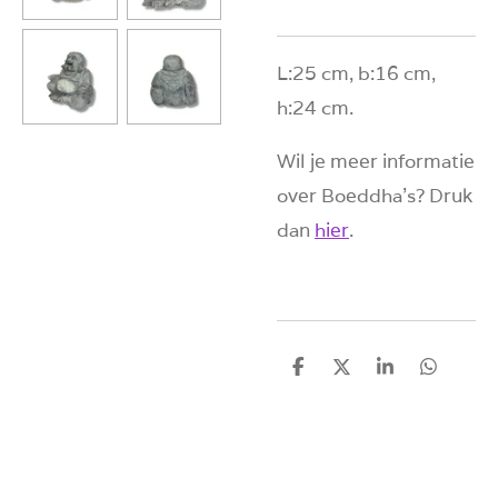
L:25 cm, b:16 cm,
h:24 cm.
Wil je meer informatie
over Boeddha's? Druk
dan
hier
.
D
D
S
D
e
e
h
e
l
e
a
l
e
l
r
e
n
e
n