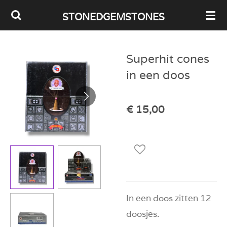
Ga
STONEDGEMSTONES
direct
naar
Superhit cones
de
in een doos
hoofdinhoud
€ 15,00
In een doos zitten 12
doosjes.