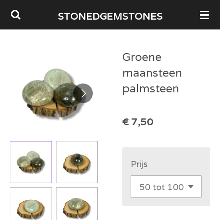
Ga
STONEDGEMSTONES
direct
naar
Groene
de
maansteen
hoofdinhoud
palmsteen
€ 7,50
Prijs