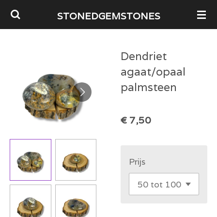
Ga
STONEDGEMSTONES
direct
naar
Dendriet
de
agaat/opaal
hoofdinhoud
palmsteen
€ 7,50
Prijs