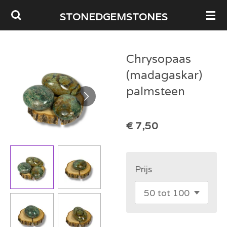
Ga
STONEDGEMSTONES
direct
naar
Chrysopaas
de
(madagaskar)
hoofdinhoud
palmsteen
€ 7,50
Prijs