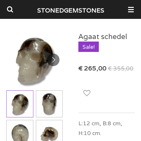
Ga
STONEDGEMSTONES
direct
naar
Agaat schedel
de
Sale!
hoofdinhoud
€ 265,00
€ 355,00
L:12 cm, B:8 cm,
H:10 cm.