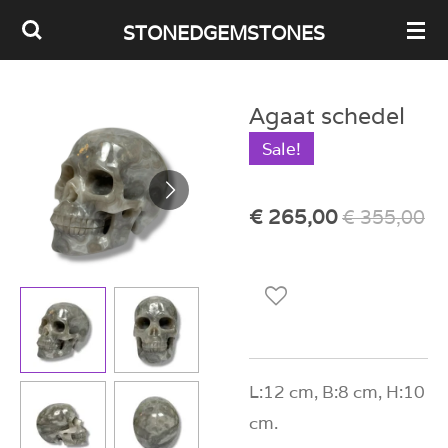
Ga
STONEDGEMSTONES
direct
naar
Agaat schedel
de
Sale!
hoofdinhoud
€ 265,00
€ 355,00
L:12 cm, B:8 cm, H:10
cm.