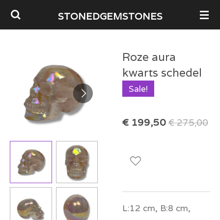
Ga
STONEDGEMSTONES
direct
naar
Roze aura
de
kwarts schedel
hoofdinhoud
Sale!
€ 199,50
€ 275,00
L:12 cm, B:8 cm,