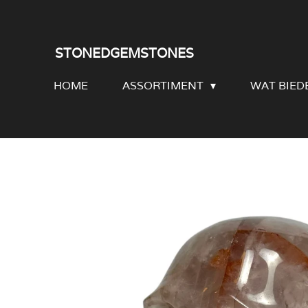
Ga
direct
STONEDGEMSTONES
naar
HOME
ASSORTIMENT
WAT BIED
de
hoofdinhoud