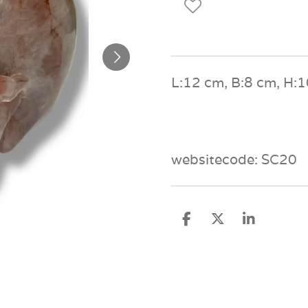
L:12 cm, B:8 cm, H:1
websitecode: SC20
D
D
S
e
e
h
l
e
a
e
l
r
n
e