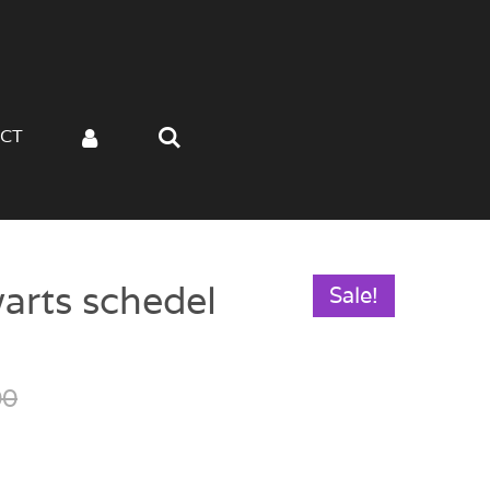
CT
arts schedel
Sale!
00