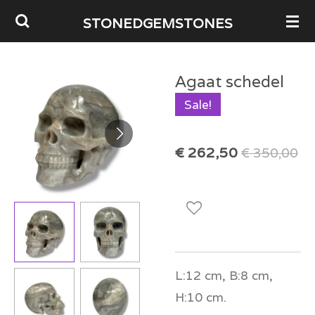
Ga
STONEDGEMSTONES
direct
naar
Agaat schedel
de
Sale!
hoofdinhoud
€ 262,50
€ 350,00
L:12 cm, B:8 cm,
H:10 cm.