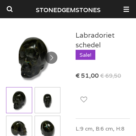
Ga
STONEDGEMSTONES
direct
naar
Labradoriet
de
schedel
hoofdinhoud
Sale!
€ 51,00
€ 69,50
L:9 cm, B:6 cm, H:8