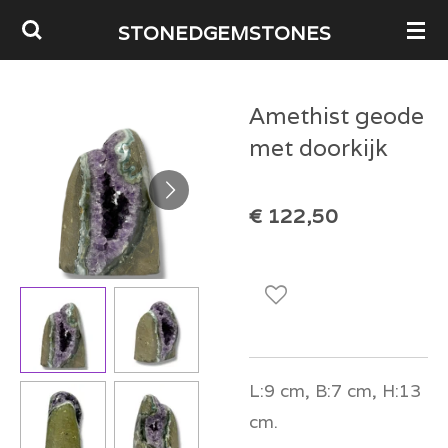
Ga
STONEDGEMSTONES
direct
naar
Amethist geode
de
met doorkijk
hoofdinhoud
€ 122,50
L:9 cm, B:7 cm, H:13
cm.