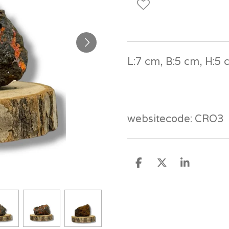
L:7 cm, B:5 cm, H:5 
websitecode: CRO3
D
D
S
e
e
h
l
e
a
e
l
r
n
e