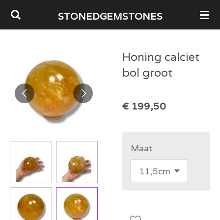
Ga
STONEDGEMSTONES
direct
naar
Honing calciet
de
bol groot
hoofdinhoud
€ 199,50
Maat