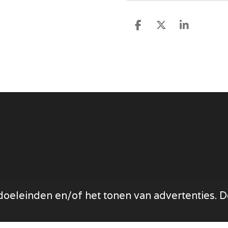
D
D
S
e
e
h
l
e
a
e
l
r
n
e
oeleinden en/of het tonen van advertenties. Do