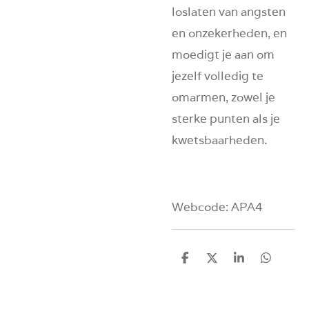
loslaten van angsten
en onzekerheden, en
moedigt je aan om
jezelf volledig te
omarmen, zowel je
sterke punten als je
kwetsbaarheden.
Webcode: APA4
D
D
S
D
e
e
h
e
l
e
a
l
e
l
r
e