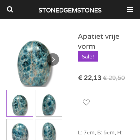
Ga
STONEDGEMSTONES
direct
naar
Apatiet vrije
de
vorm
hoofdinhoud
Sale!
€ 22,13
€ 29,50
L: 7cm, B: 5cm, H: