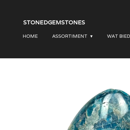
Ga
direct
STONEDGEMSTONES
naar
HOME
ASSORTIMENT
WAT BIE
de
hoofdinhoud