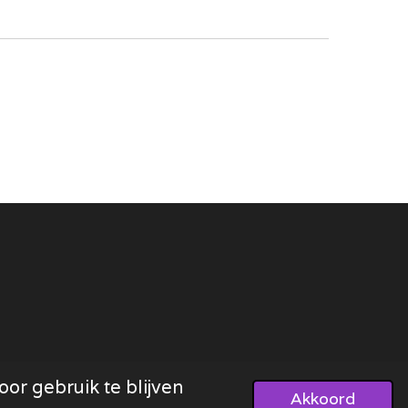
or gebruik te blijven
Akkoord