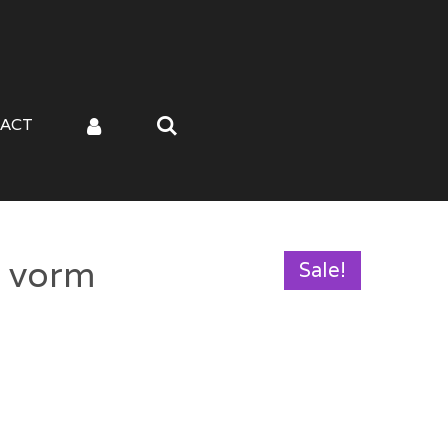
ACT
e vorm
Sale!