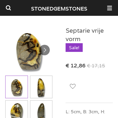
Ga
STONEDGEMSTONES
direct
naar
Septarie vrije
de
vorm
hoofdinhoud
Sale!
€ 12,86
€ 17,15
L: 5cm, B: 3cm, H: