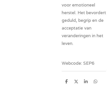
voor emotioneel
herstel. Het bevordert
geduld, begrip en de
acceptatie van
veranderingen in het
leven.
Webcode: SEP6
D
D
S
D
e
e
h
e
l
e
a
l
e
l
r
e
n
e
n