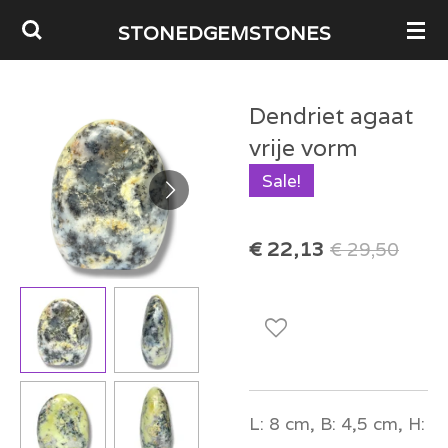
Ga
STONEDGEMSTONES
direct
naar
Dendriet agaat
de
vrije vorm
hoofdinhoud
Sale!
€ 22,13
€ 29,50
L: 8 cm, B: 4,5 cm, H: