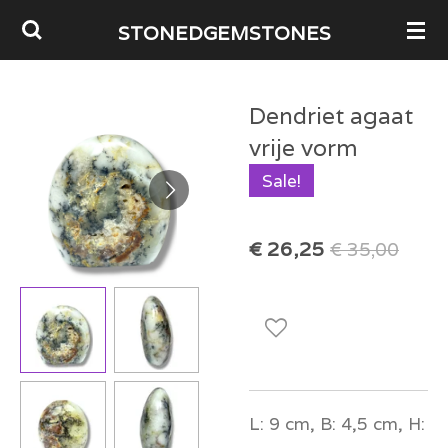
Ga
STONEDGEMSTONES
direct
naar
Dendriet agaat
de
vrije vorm
hoofdinhoud
Sale!
€ 26,25
€ 35,00
L: 9 cm, B: 4,5 cm, H: