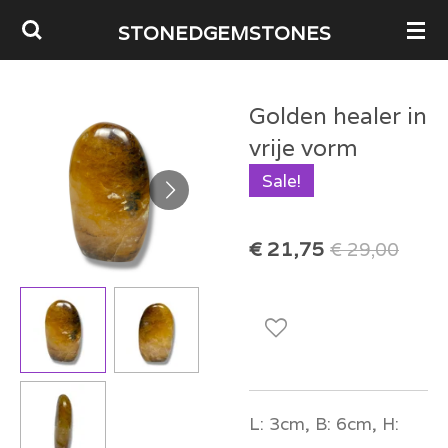
Ga
STONEDGEMSTONES
direct
naar
Golden healer in
de
vrije vorm
hoofdinhoud
Sale!
€ 21,75
€ 29,00
L: 3cm, B: 6cm, H: