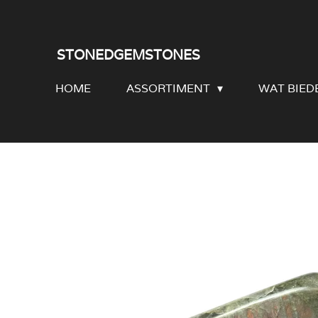
Ga
direct
STONEDGEMSTONES
naar
HOME
ASSORTIMENT
WAT BIED
de
hoofdinhoud