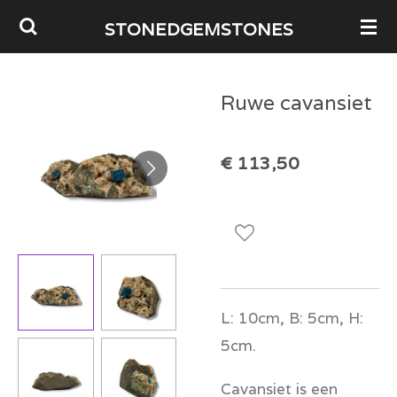
Ga
STONEDGEMSTONES
direct
naar
Ruwe cavansiet
de
hoofdinhoud
€ 113,50
L: 10cm, B: 5cm, H:
5cm.
Cavansiet is een