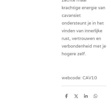
krachtige energie van
cavansiet
ondersteunt je in het
vinden van innerlijke
rust, vertrouwen en
verbondenheid met je
hogere zelf.
webcode: CAV10
D
D
S
D
e
e
h
e
l
e
a
l