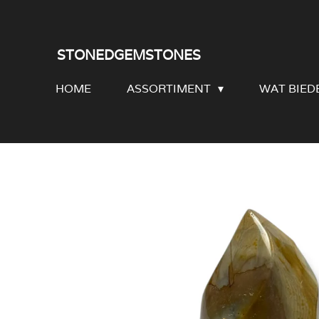
Ga
direct
STONEDGEMSTONES
naar
HOME
ASSORTIMENT
WAT BIED
de
hoofdinhoud