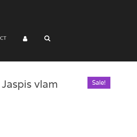
CT
Jaspis vlam
Sale!