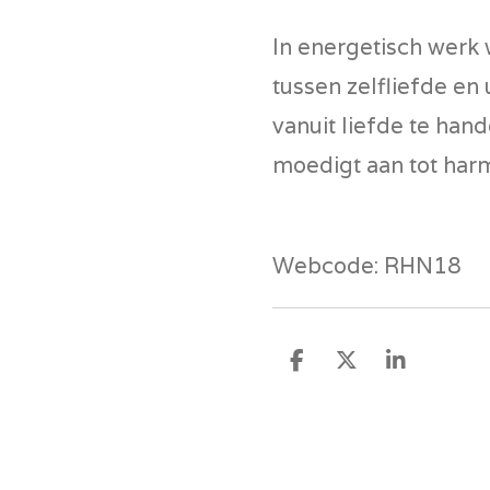
In energetisch werk 
tussen zelfliefde en 
vanuit liefde te hande
moedigt aan tot harm
Webcode: RHN18
D
D
S
e
e
h
l
e
a
e
l
r
n
e