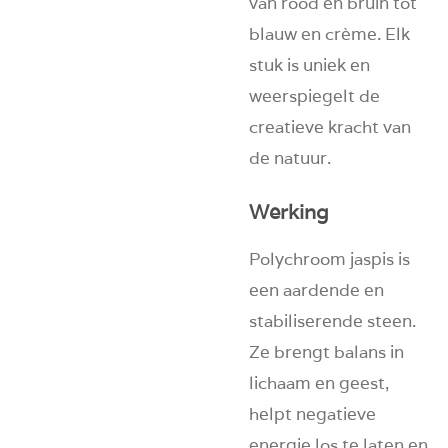
van rood en bruin tot
blauw en crème. Elk
stuk is uniek en
weerspiegelt de
creatieve kracht van
de natuur.
Werking
Polychroom jaspis is
een aardende en
stabiliserende steen.
Ze brengt balans in
lichaam en geest,
helpt negatieve
energie los te laten en