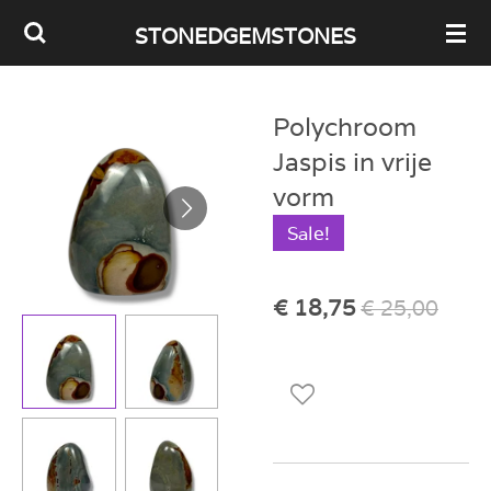
Ga
STONEDGEMSTONES
direct
naar
Polychroom
de
Jaspis in vrije
hoofdinhoud
vorm
Sale!
€ 18,75
€ 25,00