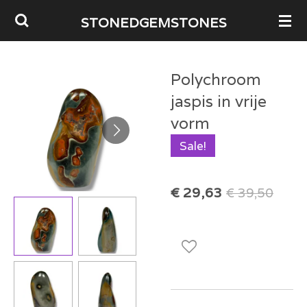
Ga
STONEDGEMSTONES
direct
naar
Polychroom
de
jaspis in vrije
hoofdinhoud
vorm
Sale!
€ 29,63
€ 39,50