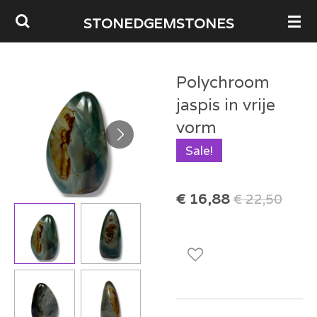
Ga
STONEDGEMSTONES
direct
naar
Polychroom
de
jaspis in vrije
hoofdinhoud
vorm
Sale!
€ 16,88
€ 22,50