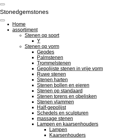
Ga
direct
Stonedgemstones
naar
de
Home
hoofdinhoud
assortiment
Stenen op soort
Y
Stenen op vorm
Geodes
Palmstenen
Trommelstenen
Gepolijste stenen in vrije vorm
Ruwe stenen
Stenen harten
Stenen bollen en eieren
Stenen op standaard
Stenen torens en obelisken
Stenen vlammen
Half-gepolijst
Schedels en sculpturen
massage stenen
Lampen en kaarsenhouders
Lampen
Kaarsenhouders