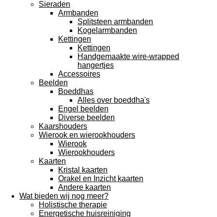
Sieraden
Armbanden
Splitsteen armbanden
Kogelarmbanden
Kettingen
Kettingen
Handgemaakte wire-wrapped
hangertjes
Accessoires
Beelden
Boeddhas
Alles over boeddha's
Engel beelden
Diverse beelden
Kaarshouders
Wierook en wierookhouders
Wierook
Wierookhouders
Kaarten
Kristal kaarten
Orakel en Inzicht kaarten
Andere kaarten
Wat bieden wij nog meer?
Holistische therapie
Energetische huisreiniging