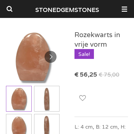
Ga
STONEDGEMSTONES
direct
naar
Rozekwarts in
de
vrije vorm
hoofdinhoud
Sale!
€ 56,25
€ 75,00
L: 4 cm, B: 12 cm, H: